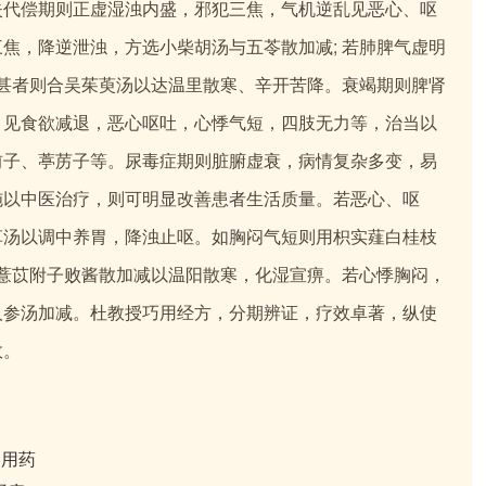
失代偿期则正虚湿浊内盛，邪犯三焦，气机逆乱见恶心、呕
焦，降逆泄浊，方选小柴胡汤与五苓散加减; 若肺脾气虚明
较甚者则合吴茱萸汤以达温里散寒、辛开苦降。衰竭期则脾肾
，见食欲减退，恶心呕吐，心悸气短，四肢无力等，治当以
前子、葶苈子等。尿毒症期则脏腑虚衰，病情复杂多变，易
施以中医治疗，则可明显改善患者生活质量。若恶心、呕
草汤以调中养胃，降浊止呕。如胸闷气短则用枳实薤白桂枝
用薏苡附子败酱散加减以温阳散寒，化湿宣痹。若心悸胸闷，
人参汤加减。杜教授巧用经方，分期辨证，疗效卓著，纵使
效。
病用药