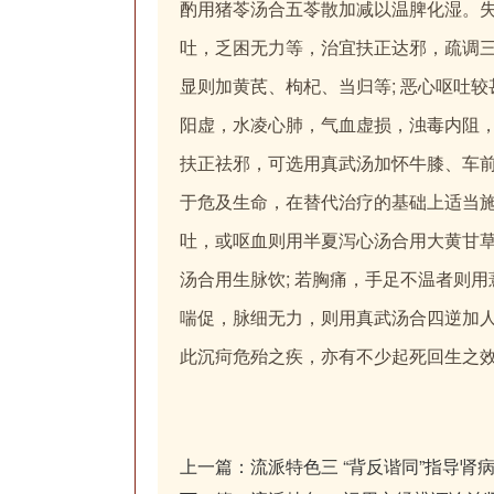
酌用猪苓汤合五苓散加减以温脾化湿。
吐，乏困无力等，治宜扶正达邪，疏调三
显则加黄芪、枸杞、当归等; 恶心呕吐
阳虚，水凌心肺，气血虚损，浊毒内阻
扶正祛邪，可选用真武汤加怀牛膝、车
于危及生命，在替代治疗的基础上适当
吐，或呕血则用半夏泻心汤合用大黄甘
汤合用生脉饮; 若胸痛，手足不温者则
喘促，脉细无力，则用真武汤合四逆加
此沉疴危殆之疾，亦有不少起死回生之
上一篇：
流派特色三 “背反谐同”指导肾