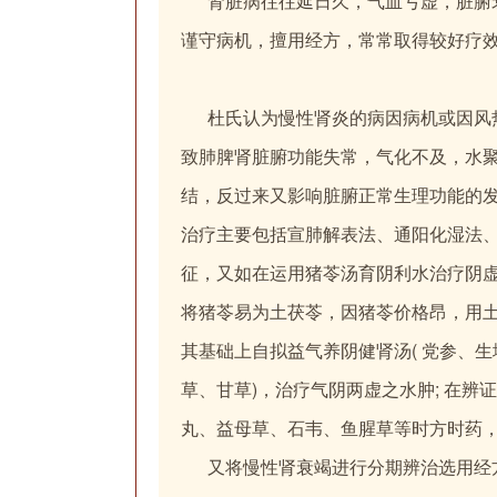
肾脏病往往延日久，气血亏虚，脏腑衰
谨守病机，擅用经方，常常取得较好疗
杜氏认为慢性肾炎的病因病机或因风热
致肺脾肾脏腑功能失常，气化不及，水
结，反过来又影响脏腑正常生理功能的
治疗主要包括宣肺解表法、通阳化湿法
征，又如在运用猪苓汤育阴利水治疗阴虚
将猪苓易为土茯苓，因猪苓价格昂，用
其基础上自拟益气养阴健肾汤( 党参、
草、甘草)，治疗气阴两虚之水肿; 在
丸、益母草、石韦、鱼腥草等时方时药
又将慢性肾衰竭进行分期辨治选用经方