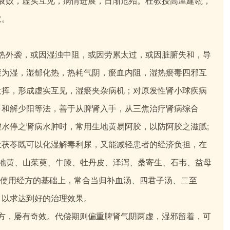
败，虚实互见，病情进展，日渐危殆。杜教授高屋建瓴，
效。
外袭，或因湿浊中阻，或因劳累太过，或因脏腑失和，导
聚为湿，湿郁化热，热耗气阴，瘀血内阻，湿热瘀毒四邪互
发挥，形成虚实互见，湿瘀夹杂病机；对原发性肾小球疾病
、和解少阳等法，善于从脾肾入手，从三焦治疗肾病综合
水停之肾病水肿时，常用生地黄易阿胶，以防阿胶之滋腻;
土茯苓既可以化湿解毒利尿，又能减轻患者的经济负担，在
生地黄、山茱萸、牛膝、牡丹皮、泽泻、桑寄生、石韦、益母
辨证使用经方的基础上，常合当归补血汤、四君子汤、二至
，以求达到好的治理效果。
，屡有奇效。代偿期则偏重脾肾气阴两虚，湿邪留着，可