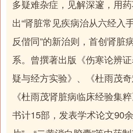
多疑难杂症，见解深邃，用药
出“肾脏常见疾病治从六经入手
反偕同”的新治则，首创肾脏
系。曾撰著出版《伤寒论辨证
疑与经方实验》、《杜雨茂奇
《杜雨茂肾脏病临床经验集粹
书计15部，发表学术论文90
片”、“二黄消白胶囊”等中药