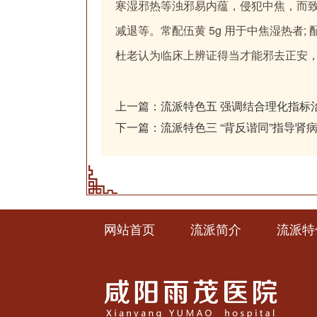
寒湿邪热等浊邪易内蕴，侵犯中焦，而
减退等。常配伍黄 5g 用于中焦湿热者; 
杜老认为临床上辨证得当才能邪去正安
上一篇：
流派特色五 强调结合理化指标
下一篇：
流派特色三 “背反谐同”指导肾
网站首页
流派简介
流派特