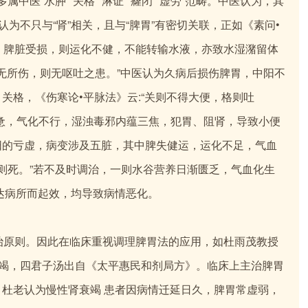
“水肿”“关格”“淋证”“癃闭”“虚劳”范畴。中医认为，其
认为不只与“肾”相关，且与“脾胃”有密切关联，正如《素问•
”，脾脏受损，则运化不健，不能转输水液，亦致水湿潴留体
脾胃无所伤，则无呕吐之患。”中医认为久病后损伤脾胃，中阳不
关格，《伤寒论•平脉法》云:“关则不得大便，格则吐
惫，气化不行，湿浊毒邪内蕴三焦，犯胃、阻肾，导致小便
阳的亏虚，病变涉及五脏，其中脾失健运，运化不足，气血
气则死。”若不及时调治，一则水谷营养日渐匮乏，气血化生
达病所而起效，均导致病情恶化。
治原则。因此在临床重视调理脾胃法的应用，如杜雨茂教授
衰竭，四君子汤出自《太平惠民和剂局方》。临床上主治脾胃
杜老认为慢性肾衰竭 患者因病情迁延日久，脾胃常虚弱，