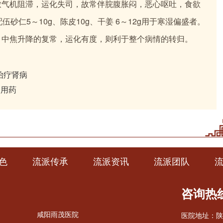
致气机阻滞，运化失司，故常伴脘腹胀闷，恶心呕吐，食欲
配伍砂仁5～10g、陈皮10g、干姜 6～12g用于寒湿偏盛者。
，中焦升降的复常，运化有度，则利于整个病情的转归。
治疗肾病
病用药
色
流派传承
流派资讯
流派团队
咨询热线：
咸阳雨茂医院
医院地址：陕